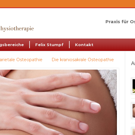
Praxis für 
sbereiche
Felix Stumpf
Kontakt
arietale Osteopathie
Die kraniosakrale Osteopathie
A