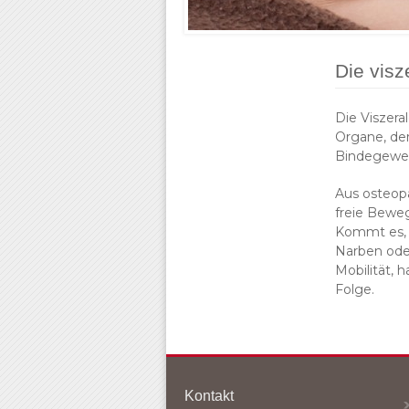
Die visz
Die Viszera
Organe, de
Bindegeweb
Aus osteopa
freie Beweg
Kommt es, 
Narben ode
Mobilität, 
Folge.
Kontakt